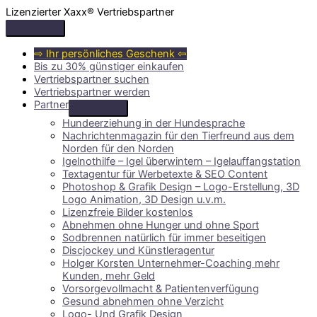
Zum
Lizenzierter Xaxx® Vertriebspartner
Inhalt
Above
springen
Header
⇨ Ihr persönliches Geschenk ⇦
Bis zu 30% günstiger einkaufen
Vertriebspartner suchen
Vertriebspartner werden
Partner
Hundeerziehung in der Hundesprache
Nachrichtenmagazin für den Tierfreund aus dem
Norden für den Norden
Igelnothilfe – Igel überwintern – Igelauffangstation
Textagentur für Werbetexte & SEO Content
Photoshop & Grafik Design – Logo-Erstellung, 3D
Logo Animation, 3D Design u.v.m.
Lizenzfreie Bilder kostenlos
Abnehmen ohne Hunger und ohne Sport
Sodbrennen natürlich für immer beseitigen
Discjockey und Künstleragentur
Holger Korsten Unternehmer-Coaching mehr
Kunden, mehr Geld
Vorsorgevollmacht & Patientenverfügung
Gesund abnehmen ohne Verzicht
Logo- Und Grafik Design