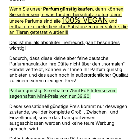
Wenn Sie unser
Parfum günstig kaufen
, dann können
Sie sicher sein, etwas für den Tierschutz zu tun, denn
100% VEGAN
unsere Parfums sind alle
und
enthalten keinerlei tierische Substanzen oder solche, die
an Tieren getestet wurden!!!
Das ist mir, als absoluter Tierfreund, ganz besonders
wichtig!
Dadurch, dass diese kleine aber feine deutsche
ihre Düfte nicht über den „normalen“
Parfummanufaktur
Handel vertreibt, können wir Ihnen Ihr Parfum günstig
anbieten und das auch noch in
außerordentlicher Qualität
zu einem
!
extrem niedrigen Preis
Parfum günstig: Sie erhalten 75ml EdP Intense zum
sagenhaften Mini-Preis von nur 39,90!
Dieser sensationell günstige Preis kommt nur deswegen
zustande, weil der komplette Groß-, Zwischen- und
Einzelhandel, sowie das Transportwesen
ausgeschlossen werden und keine teure Werbung
gemacht wird.
Dafür bekommen Sie unsere Düfte von einem unserer