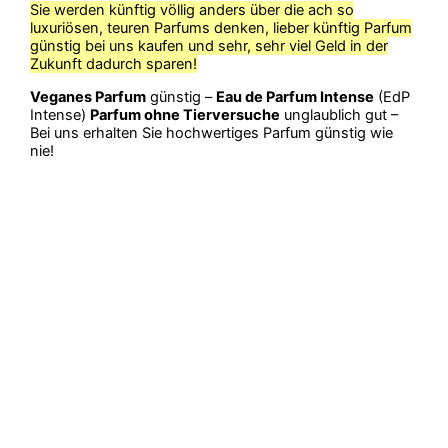
Sie werden künftig völlig anders über die ach so
luxuriösen, teuren Parfums denken, lieber künftig Parfum
günstig bei uns kaufen und sehr, sehr viel Geld in der
Zukunft dadurch sparen!
Veganes Parfum
günstig –
Eau de Parfum Intense
(EdP
Intense)
Parfum ohne Tierversuche
unglaublich gut –
Bei uns erhalten Sie hochwertiges Parfum günstig wie
nie!