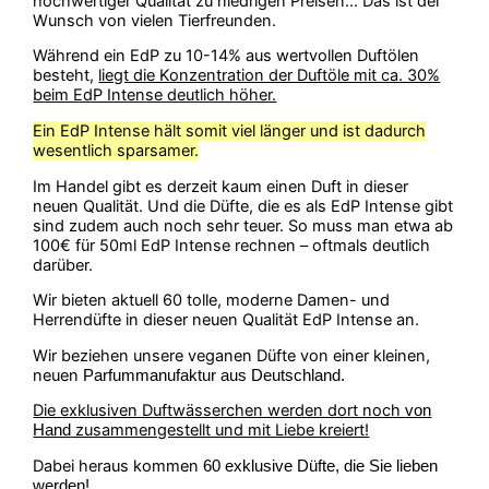
hochwertiger Qualität zu niedrigen Preisen… Das ist der
Wunsch von vielen Tierfreunden.
Während ein EdP zu 10-14% aus wertvollen Duftölen
besteht,
liegt die Konzentration der Duftöle mit ca. 30%
beim EdP Intense deutlich höher.
Ein EdP Intense hält somit viel länger und ist dadurch
wesentlich sparsamer.
Im Handel gibt es derzeit kaum einen Duft in dieser
neuen Qualität. Und die Düfte, die es als EdP Intense gibt
sind zudem auch noch sehr teuer. So muss man etwa ab
100€ für 50ml EdP Intense rechnen – oftmals deutlich
darüber.
Wir bieten aktuell 60 tolle, moderne Damen- und
Herrendüfte in dieser neuen Qualität EdP Intense an.
Wir beziehen unsere veganen Düfte von einer kleinen,
neuen
Parfummanufaktur aus Deutschland.
Die exklusiven Duftwässerchen werden dort noch
von
zusammengestellt und mit Liebe kreiert!
Hand
Dabei heraus kommen
60 exklusive Düfte, die Sie lieben
werden!