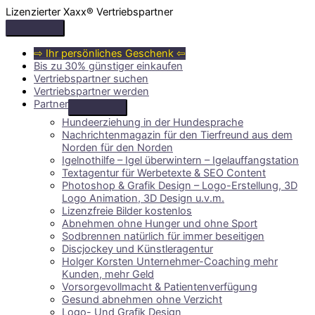
Zum
Lizenzierter Xaxx® Vertriebspartner
Inhalt
Above
springen
Header
⇨ Ihr persönliches Geschenk ⇦
Bis zu 30% günstiger einkaufen
Vertriebspartner suchen
Vertriebspartner werden
Partner
Hundeerziehung in der Hundesprache
Nachrichtenmagazin für den Tierfreund aus dem
Norden für den Norden
Igelnothilfe – Igel überwintern – Igelauffangstation
Textagentur für Werbetexte & SEO Content
Photoshop & Grafik Design – Logo-Erstellung, 3D
Logo Animation, 3D Design u.v.m.
Lizenzfreie Bilder kostenlos
Abnehmen ohne Hunger und ohne Sport
Sodbrennen natürlich für immer beseitigen
Discjockey und Künstleragentur
Holger Korsten Unternehmer-Coaching mehr
Kunden, mehr Geld
Vorsorgevollmacht & Patientenverfügung
Gesund abnehmen ohne Verzicht
Logo- Und Grafik Design