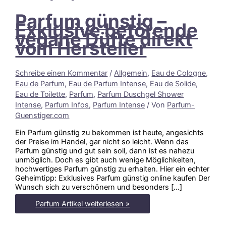
Parfum günstig –
Exklusive betörende
vegane Düfte direkt
vom Hersteller
Schreibe einen Kommentar
/
Allgemein
,
Eau de Cologne
,
Eau de Parfum
,
Eau de Parfum Intense
,
Eau de Solide
,
Eau de Toilette
,
Parfum
,
Parfum Duschgel Shower
Intense
,
Parfum Infos
,
Parfum Intense
/ Von
Parfum-
Guenstiger.com
Ein Parfum günstig zu bekommen ist heute, angesichts
der Preise im Handel, gar nicht so leicht. Wenn das
Parfum günstig und gut sein soll, dann ist es nahezu
unmöglich. Doch es gibt auch wenige Möglichkeiten,
hochwertiges Parfum günstig zu erhalten. Hier ein echter
Geheimtipp: Exklusives Parfum günstig online kaufen Der
Wunsch sich zu verschönern und besonders […]
Parfum
Parfum Artikel weiterlesen »
günstig
–