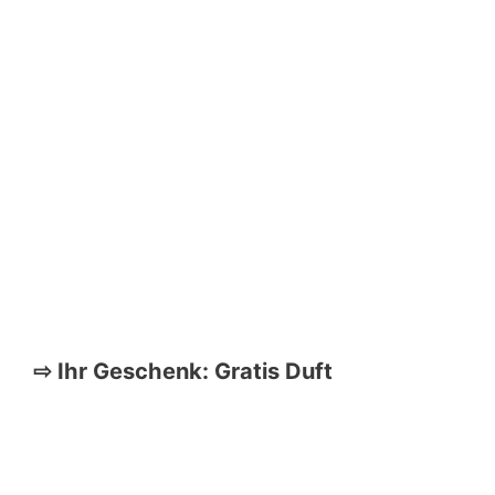
Exklusive
betörende
vegane
Düfte
direkt
vom
Hersteller
⇨ Ihr Geschenk: Gratis Duft