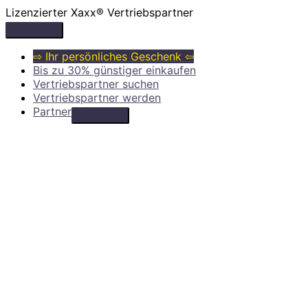
Zum
Lizenzierter Xaxx® Vertriebspartner
Inhalt
Above
springen
Header
⇨ Ihr persönliches Geschenk ⇦
Bis zu 30% günstiger einkaufen
Vertriebspartner suchen
Vertriebspartner werden
Partner