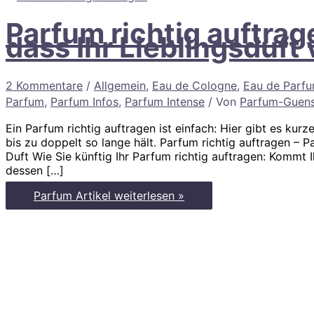
Parfum richtig auftrag
dass Ihr Lieblingsduft v
2 Kommentare
/
Allgemein
,
Eau de Cologne
,
Eau de Parf
Parfum
,
Parfum Infos
,
Parfum Intense
/ Von
Parfum-Guens
Ein Parfum richtig auftragen ist einfach: Hier gibt es ku
bis zu doppelt so lange hält. Parfum richtig auftragen –
Duft Wie Sie künftig Ihr Parfum richtig auftragen: Kommt
dessen […]
Parfum
Parfum Artikel weiterlesen »
richtig
auftragen:
Parfum
auftragen,
so
dass
Ihr
Lieblingsduft